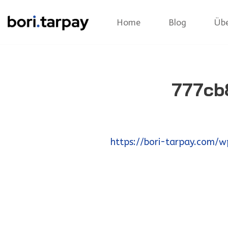
Home
Blog
Übe
Zum
Inhalt
777cb
https://bori-tarpay.com