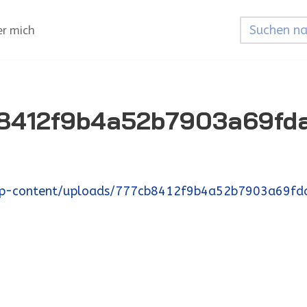
r mich
8412f9b4a52b7903a69fd
/wp-content/uploads/777cb8412f9b4a52b7903a69f